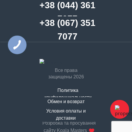
+38 (044) 361
7077
+38 (067) 351
7077
Все права
защищены 2026
Политика
конфиденциальности
Обмен и возврат
Договор оферты
Условия оплаты и
доставки
Розробка та просування
сайту Koala Masters