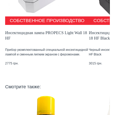
СОБСТВЕННОЕ ПРОИЗВОДСТВО
СОБСТВ
Инсектицидная лампа PROPECS Light Wall 18
Инсектицидны
HF
18 HF Black
Прибор укомплектованный специальной инсектицидной
Черный инсектиц
лампой и сменным липким экраном с феромонами.
HF Black
2775
грн.
3015
грн.
Смотрите также: