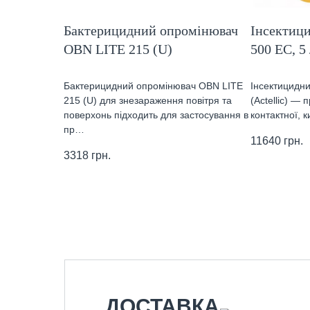
Бактерицидний опромінювач
Інсектици
OBN LITE 215 (U)
500 ЕС, 5
Бактерицидний опромінювач OBN LITE
Інсектицидни
215 (U) для знезараження повітря та
(Actellic) —
поверхонь підходить для застосування в
контактної, 
пр…
11640
грн.
3318
грн.
ДОСТАВКА