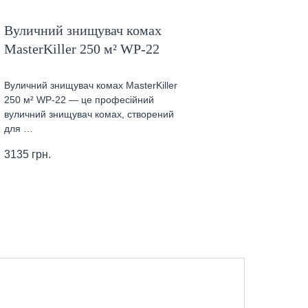
Вуличний знищувач комах
MasterKiller 250 м² WP-22
Вуличний знищувач комах MasterKiller
250 м² WP-22 — це професійний
вуличний знищувач комах, створений
для …
3135
грн.