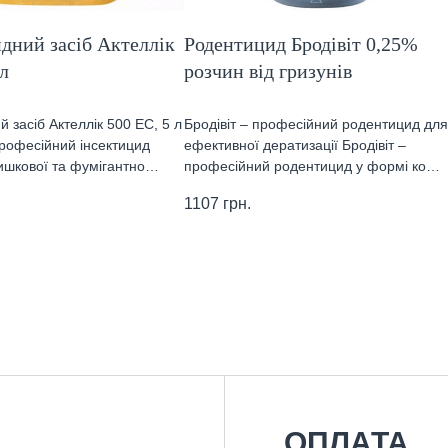
дний засіб Актеллік
Родентицид Бродівіт 0,25%
 л
розчин від гризунів
й засіб Актеллік 500 ЕС, 5 л
Бродівіт – професійний родентицид для
 професійний інсектицид
ефективної дератизації Бродівіт –
кишкової та фумігантно…
професійний родентицид у формі ко…
1107
грн.
ОПЛАТА