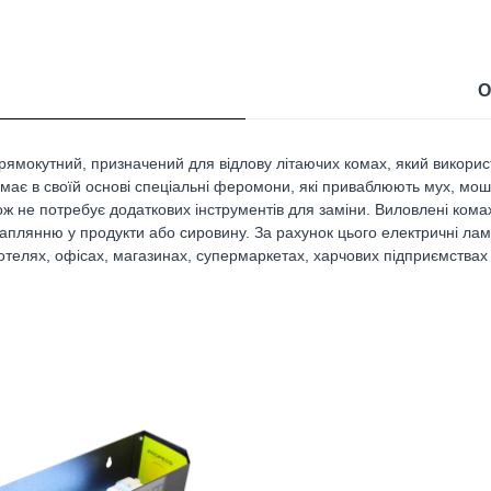
О
прямокутний, призначений для відлову літаючих комах, який викор
 має в своїй основі спеціальні феромони, які приваблюють мух, мошо
кож не потребує додаткових інструментів для заміни. Виловлені кома
отраплянню у продукти або сировину. За рахунок цього електричні л
отелях, офісах, магазинах, супермаркетах, харчових підприємствах