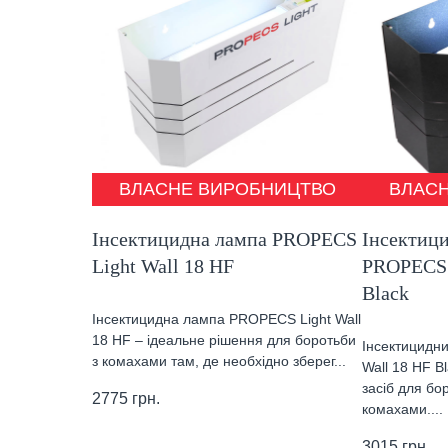
ВЛАСНЕ ВИРОБНИЦТВО
ВЛАС
Інсектицидна лампа PROPECS
Інсектиц
Light Wall 18 HF
PROPECS 
Black
Інсектицидна лампа PROPECS Light Wall
18 HF – ідеальне рішення для боротьби
Інсектицидн
з комахами там, де необхідно зберег...
Wall 18 HF B
засіб для бо
2775
грн.
комахами....
3015
грн.