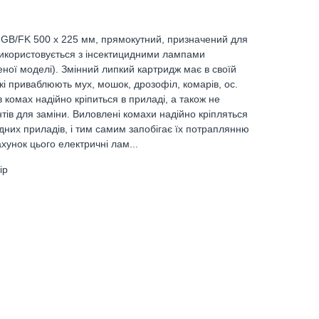
 GB/FK 500 х 225 мм, прямокутний, призначений для
використовується з інсектицидними лампами
ної моделі). Змінний липкий картридж має в своїй
кі приваблюють мух, мошок, дрозофіл, комарів, ос.
 комах надійно кріпиться в приладі, а також не
тів для заміни. Виловлені комахи надійно кріпляться
дних приладів, і тим самим запобігає їх потраплянню
хунок цього електричні лам...
ір
В