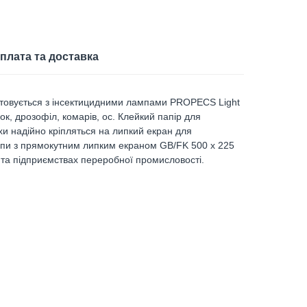
плата та доставка
истовується з інсектицидними лампами PROPECS Light
к, дрозофіл, комарів, ос. Клейкий папір для
хи надійно кріпляться на липкий екран для
ампи з прямокутним липким екраном GB/FK 500 х 225
 та підприємствах переробної промисловості.