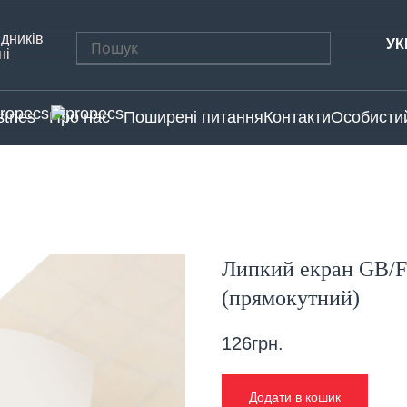
дників
Пошук:
УК
ні
tries
Про нас
Поширені питання
Контакти
Особистий
Липкий екран GB/FK
(прямокутний)
126
грн.
Додати в кошик