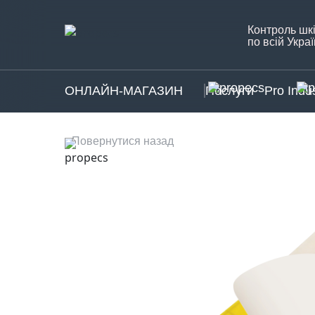
Контроль шкі
по всій Украї
ОНЛАЙН-МАГАЗИН
Послуги
Pro Indus
Повернутися назад