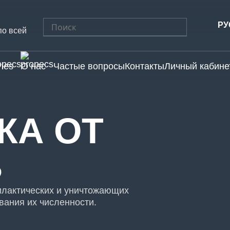
Найти:
РУ
по всей
ries
О нас
Частые вопросы
Контакты
Личный кабине
КА ОТ
В
илактических и уничтожающих
вания их численности.