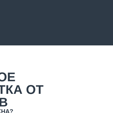
ОЕ
ТКА ОТ
В
ЖНА?