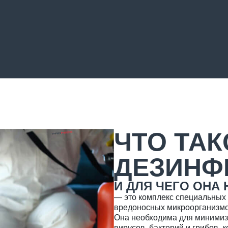
ЧТО ТАК
ДЕЗИНФ
И ДЛЯ ЧЕГО ОНА
— это комплекс специальных
вредоносных микроорганизмо
Она необходима для минимиз
вирусов, бактерий и грибов, 