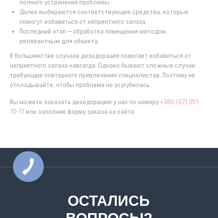
полного устранения проблемы.
Далее выбираются соответствующие средства, которые
помогут избавиться от неприятного запаха.
Последний этап — обработка помещения методом,
релевантным для объекта.
В большинстве случаев дезодорация помогает избавиться от
неприятного запаха навсегда. Однако бывают сложные случаи,
требующие повторного привлечения специалистов. Поэтому не
откладывайте, чтобы проблема не усугубилась.
Вы можете заказать дезодорацию у нас по номеру
+380 (67) 351-
70-77
или заполнив форму заказа на сайте.
ОСТАЛИСЬ