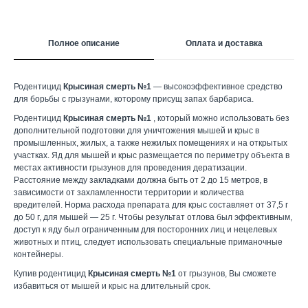
Полное описание
Оплата и доставка
Родентицид
Крысиная смерть №1
— высокоэффективное средство
для борьбы с грызунами, которому присущ запах барбариса.
Родентицид
Крысиная смерть №1
, который можно использовать без
дополнительной подготовки для уничтожения мышей и крыс в
промышленных, жилых, а также нежилых помещениях и на открытых
участках. Яд для мышей и крыс размещается по периметру объекта в
местах активности грызунов для проведения дератизации.
Расстояние между закладками должна быть от 2 до 15 метров, в
зависимости от захламленности территории и количества
вредителей. Норма расхода препарата для крыс составляет от 37,5 г
до 50 г, для мышей — 25 г. Чтобы результат отлова был эффективным,
доступ к яду был ограниченным для посторонних лиц и нецелевых
животных и птиц, следует использовать специальные приманочные
контейнеры.
Купив родентицид
Крысиная смерть №1
от грызунов, Вы сможете
избавиться от мышей и крыс на длительный срок.