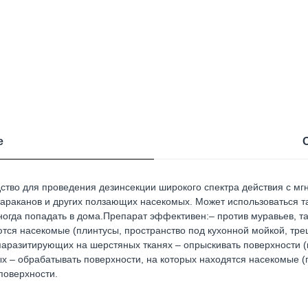
е
дство для проведения дезинсекции широкого спектра действия с 
тараканов и других ползающих насекомых. Может использоваться 
ногда попадать в дома.Препарат эффективен:– против муравьев, т
ются насекомые (плинтусы, пространство под кухонной мойкой, тре
аразитирующих на шерстяных тканях – опрыскивать поверхности (ко
х – обрабатывать поверхности, на которых находятся насекомые (п
 поверхности.