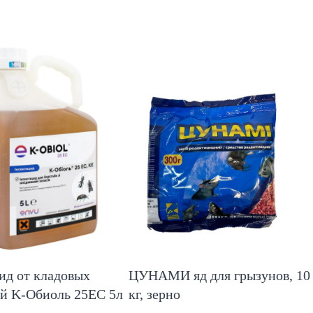
ид от кладовых
ЦУНАМИ яд для грызунов, 10
ей K-Обиоль 25ЕС 5л
кг, зерно