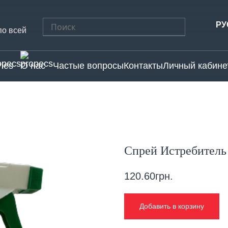
Найти:
РУ
по всей
ries
О нас
Частые вопросы
Контакты
Личный кабине
Спрей Истребитель
120.60
грн.
Добавить в корзину