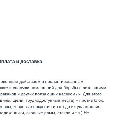
Оплата и доставка
мгновенным действием и пролонгированным
также и снаружи помещений для борьбы с летающими
араканов и других ползающих насекомых. Для этого
щины, щели, труднодоступные места).– против блох,
вры, ковровые покрытия и т.п.) до их увлажнения.–
одоконники, оконные рамы, стекло и т.п.).Не