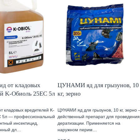
ид от кладовых
ЦУНАМИ яд для грызунов, 10
ей K-Обиоль 25ЕС 5л
кг, зерно
от кладовых вредителей K-
ЦУНАМИ яд для грызунов, 10 кг, зерно 
С 5л — профессиональный
действенный препарат для проведения
нтный инсектицид,
дератизации. Применяется на
енный дл…
наружном перим…