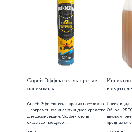
Спрей Эффектозоль против
Инсектиц
насекомых
вредител
Спрей Эффектозоль против насекомых
Инсектицид 
– современное инсектицидное средство
Обиоль 25Е
для дезинсекции. Эффектозоль
двухкомпоне
оказывает мощное…
предназнач