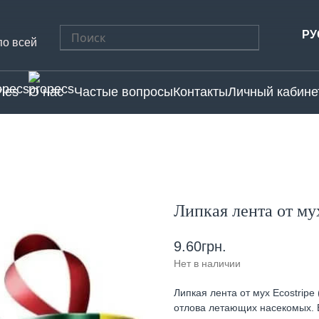
Найти:
РУ
по всей
ries
О нас
Частые вопросы
Контакты
Личный кабине
Липкая лента от му
9.60
грн.
Нет в наличии
Липкая лента от мух Ecostripe
отлова летающих насекомых. В