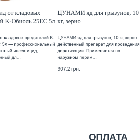
ид от кладовых
ЦУНАМИ яд для грызунов, 10
ей K-Обиоль 25ЕС 5л
кг, зерно
от кладовых вредителей K-
ЦУНАМИ яд для грызунов, 10 кг, зерно 
С 5л — профессиональный
действенный препарат для проведения
нтный инсектицид,
дератизации. Применяется на
енный дл…
наружном перим…
.
307.2
грн.
ОПЛАТА