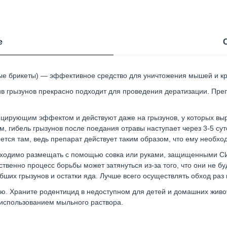
е
е брикеты) — эффективное средство для уничтожения мышей и 
в грызунов прекрасно подходит для проведения дератизации. Пр
ирующим эффектом и действуют даже на грызунов, у которых выр
, гибель грызунов после поедания отравы наступает через 3-5 сут
ется там, ведь препарат действует таким образом, что ему необхо
бходимо размещать с помощью совка или руками, защищенными СИ
тственно процесс борьбы может затянуться из-за того, что они не б
ших грызунов и остатки яда. Лучше всего осуществлять обход раз в
. Храните родентицид в недоступном для детей и домашних живот
использованием мыльного раствора.