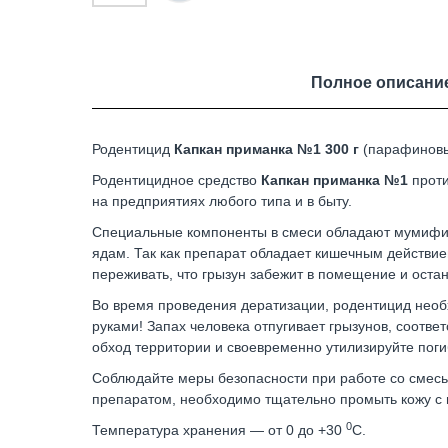
Полное описани
Родентицид
Капкан приманка №1 300 г
(парафиновы
Родентицидное средство
Капкан приманка №1
проти
на предприятиях любого типа и в быту.
Специальные компоненты в смеси обладают мумифиц
ядам. Так как препарат обладает кишечным действием
переживать, что грызун забежит в помещение и остан
Во время проведения дератизации, родентицид нео
руками! Запах человека отпугивает грызунов, соотве
обход территории и своевременно утилизируйте погиб
Соблюдайте меры безопасности при работе со смесью
препаратом, необходимо тщательно промыть кожу с 
0
Температура хранения — от 0 до +30
С.