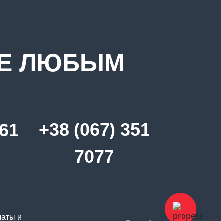
ТЕ ЛЮБЫМ
+38 (067) 351
361
7077
латы и