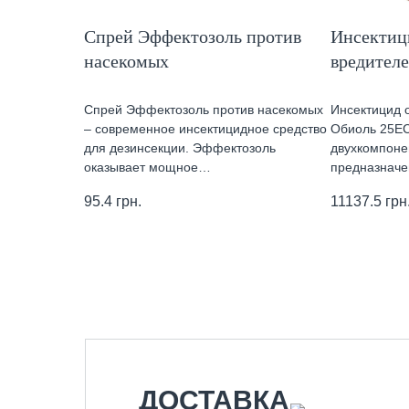
Спрей Эффектозоль против
Инсектиц
насекомых
вредител
Спрей Эффектозоль против насекомых
Инсектицид 
– современное инсектицидное средство
Обиоль 25Е
для дезинсекции. Эффектозоль
двухкомпоне
оказывает мощное…
предназнач
95.4
грн.
11137.5
грн
ДОСТАВКА