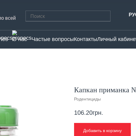
Найти:
РУ
по всей
ries
О нас
Частые вопросы
Контакты
Личный кабине
Капкан приманка №
Родентициды
106.20
грн.
Добавить в корзину