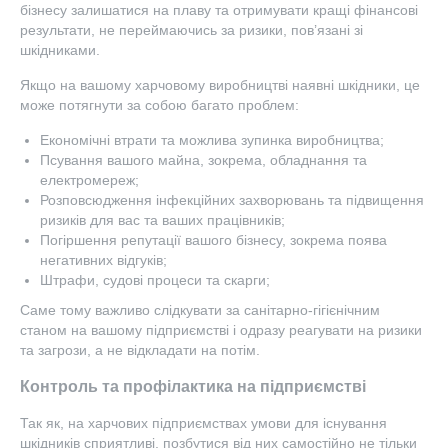
бізнесу залишатися на плаву та отримувати кращі фінансові
результати, не переймаючись за ризики, пов’язані зі
шкідниками.
Якщо на вашому харчовому виробництві наявні шкідники, це
може потягнути за собою багато проблем:
Економічні втрати та можлива зупинка виробництва;
Псування вашого майна, зокрема, обладнання та
електромереж;
Розповсюдження інфекційних захворювань та підвищення
ризиків для вас та ваших працівників;
Погіршення репутації вашого бізнесу, зокрема поява
негативних відгуків;
Штрафи, судові процеси та скарги;
Саме тому важливо слідкувати за санітарно-гігієнічним
станом на вашому підприємстві і одразу реагувати на ризики
та загрози, а не відкладати на потім.
Контроль та профілактика на підприємстві
Так як, на харчових підприємствах умови для існування
шкідників сприятливі, позбутися від них самостійно не тільки