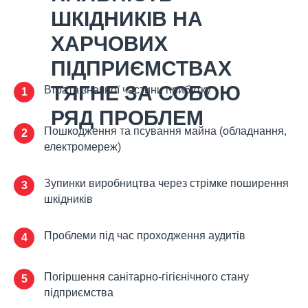
ШКІДНИКІВ НА
ХАРЧОВИХ
ПІДПРИЄМСТВАХ
ТЯГНЕ ЗА СОБОЮ
Втрата значної частини прибутку
1
РЯД ПРОБЛЕМ
Пошкодження та псування майна (обладнання,
2
електромереж)
Зупинки виробництва через стрімке поширення
3
шкідників
Проблеми під час проходження аудитів
4
Погіршення санітарно-гігієнічного стану
5
підприємства