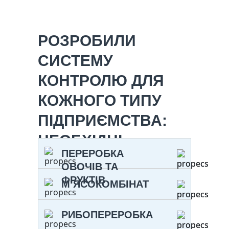
РОЗРОБИЛИ
СИСТЕМУ
КОНТРОЛЮ ДЛЯ
КОЖНОГО ТИПУ
ПІДПРИЄМСТВА:
НЕОБХІДНІ
ПЕРЕРОБКА
ПОСЛУГИ,
ОВОЧІВ ТА
ОБЛАДНАННЯ ТА
ФРУКТІВ
М’ЯСОКОМБІНАТ
ЧАСТОТУ ВІЗИТІВ
РИБОПЕРЕРОБКА