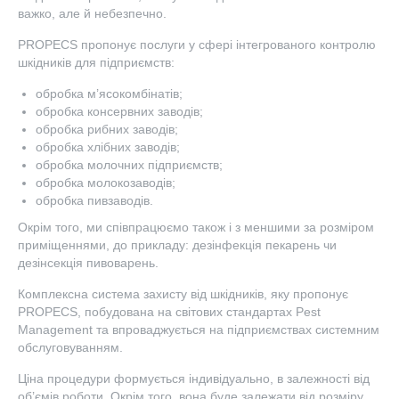
важко, але й небезпечно.
PROPECS пропонує послуги у сфері інтегрованого контролю
шкідників для підприємств:
обробка м’ясокомбінатів;
обробка консервних заводів;
обробка рибних заводів;
обробка хлібних заводів;
обробка молочних підприємств;
обробка молокозаводів;
обробка пивзаводів.
Окрім того, ми співпрацюємо також і з меншими за розміром
приміщеннями, до прикладу: дезінфекція пекарень чи
дезінсекція пивоварень.
Комплексна система захисту від шкідників, яку пропонує
PROPECS, побудована на світових стандартах Pest
Management та впроваджується на підприємствах системним
обслуговуванням.
Ціна процедури формується індивідуально, в залежності від
об’ємів роботи. Окрім того, вона буде залежати від розміру