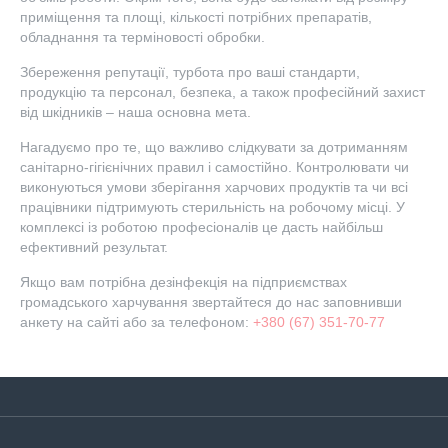
приміщення та площі, кількості потрібних препаратів,
обладнання та терміновості обробки.
Збереження репутації, турбота про ваші стандарти,
продукцію та персонал, безпека, а також професійний захист
від шкідників – наша основна мета.
Нагадуємо про те, що важливо слідкувати за дотриманням
санітарно-гігієнічних правил і самостійно. Контролювати чи
виконуються умови зберігання харчових продуктів та чи всі
працівники підтримують стерильність на робочому місці. У
комплексі із роботою професіоналів це дасть найбільш
ефективний результат.
Якщо вам потрібна дезінфекція на підприємствах
громадського харчування звертайтеся до нас заповнивши
анкету на сайті або за телефоном:
+380 (67) 351-70-77