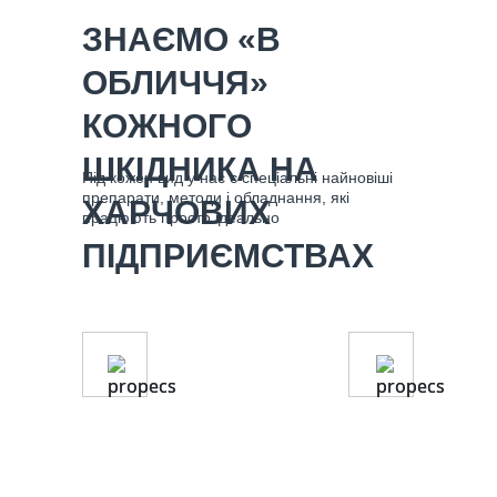
ЗНАЄМО «В
ОБЛИЧЧЯ»
КОЖНОГО
ШКІДНИКА НА
Під кожен вид у нас є спеціальні найновіші
препарати, методи і обладнання, які
ХАРЧОВИХ
працюють просто ідеально
ПІДПРИЄМСТВАХ