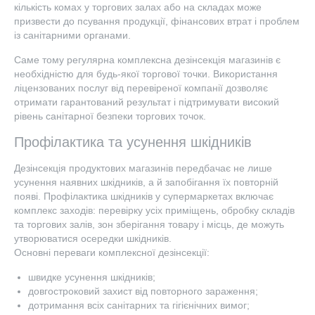
кількість комах у торгових залах або на складах може
призвести до псування продукції, фінансових втрат і проблем
із санітарними органами.
Саме тому регулярна комплексна дезінсекція магазинів є
необхідністю для будь-якої торгової точки. Використання
ліцензованих послуг від перевіреної компанії дозволяє
отримати гарантований результат і підтримувати високий
рівень санітарної безпеки торгових точок.
Профілактика та усунення шкідників
Дезінсекція продуктових магазинів передбачає не лише
усунення наявних шкідників, а й запобігання їх повторній
появі. Профілактика шкідників у супермаркетах включає
комплекс заходів: перевірку усіх приміщень, обробку складів
та торгових залів, зон зберігання товару і місць, де можуть
утворюватися осередки шкідників.
Основні переваги комплексної дезінсекції:
швидке усунення шкідників;
довгостроковий захист від повторного зараження;
дотримання всіх санітарних та гігієнічних вимог;