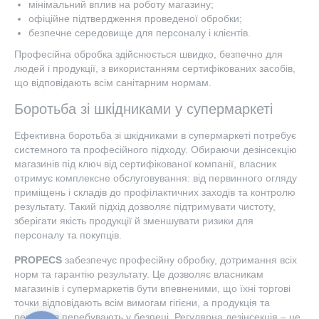
мінімальний вплив на роботу магазину;
офіційне підтвердження проведеної обробки;
безпечне середовище для персоналу і клієнтів.
Професійна обробка здійснюється швидко, безпечно для
людей і продукції, з використанням сертифікованих засобів,
що відповідають всім санітарним нормам.
Боротьба зі шкідниками у супермаркеті
Ефективна боротьба зі шкідниками в супермаркеті потребує
системного та професійного підходу. Обираючи дезінсекцію
магазинів під ключ від сертифікованої компанії, власник
отримує комплексне обслуговування: від первинного огляду
приміщень і складів до профілактичних заходів та контролю
результату. Такий підхід дозволяє підтримувати чистоту,
зберігати якість продукції й зменшувати ризики для
персоналу та покупців.
PROPECS
забезпечує професійну обробку, дотримання всіх
норм та гарантію результату. Це дозволяє власникам
магазинів і супермаркетів бути впевненими, що їхні торгові
точки відповідають всім вимогам гігієни, а продукція та
персонал перебувають у безпеці. Регулярна дезінсекція – це