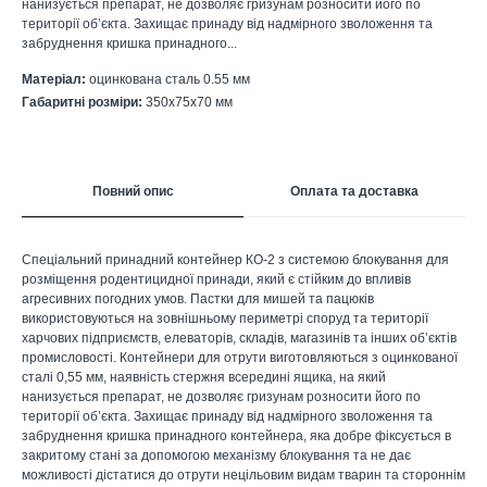
нанизується препарат, не дозволяє гризунам розносити його по
території об’єкта. Захищає принаду від надмірного зволоження та
забруднення кришка принадного...
Матеріал:
оцинкована сталь 0.55 мм
Габаритні розміри:
350х75х70 мм
Повний опис
Оплата та доставка
Спеціальний принадний контейнер КО-2 з системою блокування для
розміщення родентицидної принади, який є стійким до впливів
агресивних погодних умов. Пастки для мишей та пацюків
використовуються на зовнішньому периметрі споруд та території
харчових підприємств, елеваторів, складів, магазинів та інших об’єктів
промисловості. Контейнери для отрути виготовляються з оцинкованої
сталі 0,55 мм, наявність стержня всередині ящика, на який
нанизується препарат, не дозволяє гризунам розносити його по
території об’єкта. Захищає принаду від надмірного зволоження та
забруднення кришка принадного контейнера, яка добре фіксується в
закритому стані за допомогою механізму блокування та не дає
можливості дістатися до отрути нецільовим видам тварин та стороннім