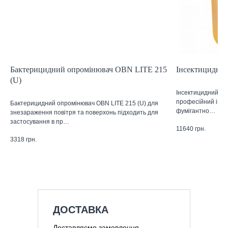
Бактерицидний опромінювач OBN LITE 215
Інсектицидний 
(U)
Інсектицидний засі
професійний інсе
Бактерицидний опромінювач OBN LITE 215 (U) для
фумігантно…
знезараження повітря та поверхонь підходить для
застосування в пр…
11640
грн.
3318
грн.
ДОСТАВКА
Доставляємо замовлення