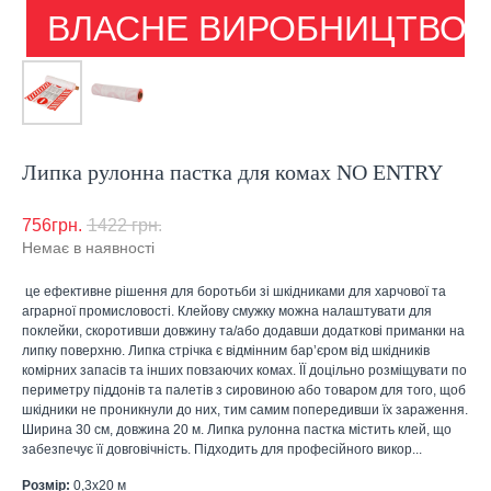
ВЛАСНЕ ВИРОБНИЦТВО
Липка рулонна пастка для комах NO ENTRY
756
грн.
1422
грн.
Немає в наявності
це ефективне рішення для боротьби зі шкідниками для харчової та
аграрної промисловості. Клейову смужку можна налаштувати для
поклейки, скоротивши довжину та/або додавши додаткові приманки на
липку поверхню. Липка стрічка є відмінним бар’єром від шкідників
комірних запасів та інших повзаючих комах. ЇЇ доцільно розміщувати по
периметру піддонів та палетів з сировиною або товаром для того, щоб
шкідники не проникнули до них, тим самим попередивши їх зараження.
Ширина 30 см, довжина 20 м. Липка рулонна пастка містить клей, що
забезпечує її довговічність. Підходить для професійного викор...
Розмір:
0,3х20 м