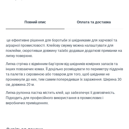
Повний опис
Оплата та доставка
це ефективне рішення для боротьби зі шкідниками для харчової та
аграрної промисловості. Клейову смужку можна налаштувати для
поклейки, скоротивши довжину та/або додавши додаткові приманки на
липку поверхню.
Липка стрічка є відмінним бар’єром від шкідників комірних запасів та
інших повзаючих комах. ЇЇ доцільно розміщувати по периметру піддонів
та палетів з сировиною або товаром для того, щоб шкідники не
проникнули до них, тим самим попередивши їх зараження. Ширина 30
см, довжина 20 м.
Липка рулонна пастка містить клей, що забезпечує її довговічність.
Підходить для професійного використання в промислових і
виробничих приміщеннях.