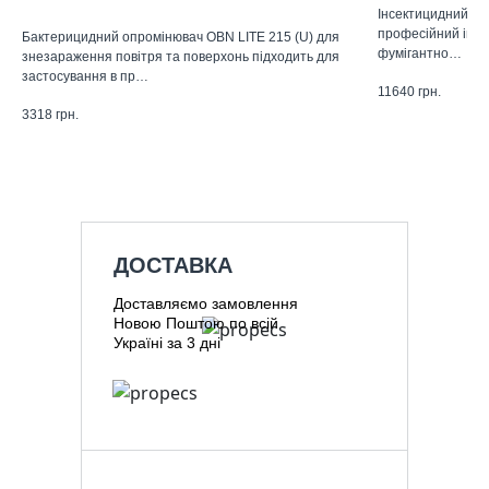
Інсектицидний засі
професійний інсе
Бактерицидний опромінювач OBN LITE 215 (U) для
фумігантно…
знезараження повітря та поверхонь підходить для
застосування в пр…
11640
грн.
3318
грн.
ДОСТАВКА
Доставляємо замовлення
Новою Поштою по всій
Україні за 3 дні