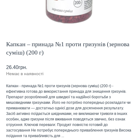
Капкан – принада №1 проти гризунів (зернова
суміш) (200 г)
26.40
грн.
Немає в наявності
Капкан - принада №1 проти гризунів (зернова суміш) (200 г) -
ефективна готова до використання принада для знищення гризунів.
Препарат розроблений для швидкої та надійної боротьби з
мишовидними гризунами. Його не потрібно попередньо розкладати чи
приманювати — достатньо однієї дози для досягнення результату.
Засіб активно поїдається шкідниками, не викликаючи тривоги в інших
особин, адже гризуни після вживання поводяться звично, без ознак
отруєння. Ключові переваги: Продукт повністю готовий до
застосування Не потребує попереднього приваблення гризунів Висока
поїдання та привабливість для ...