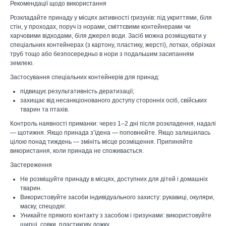
Рекомендації щодо використання
Розкладайте принаду у місцях активності гризунів: під укриттями, біля
стін, у проходах, поруч із норами, сміттєвими контейнерами чи
харчовими відходами, біля джерел води. Засіб можна розміщувати у
спеціальних контейнерах (з картону, пластику, жерсті), лотках, обрізках
труб тощо або безпосередньо в нори з подальшим засипанням
землею.
Застосування спеціальних контейнерів для принад:
підвищує результативність дератизації;
захищає від несанкціонованого доступу сторонніх осіб, свійських
тварин та птахів.
Контроль наявності приманки: через 1–2 дні після розкладення, надалі
— щотижня. Якщо принада з’їдена — поповнюйте. Якщо залишилась
цілою понад тиждень — змініть місце розміщення. Припиняйте
використання, коли принада не споживається.
Застереження
Не розміщуйте принаду в місцях, доступних для дітей і домашніх
тварин.
Використовуйте засоби індивідуального захисту: рукавиці, окуляри,
маску, спецодяг.
Уникайте прямого контакту з засобом і гризунами: використовуйте
щипці, совки, пластикову ложку.