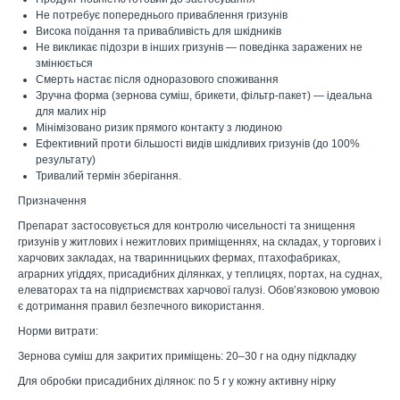
Не потребує попереднього приваблення гризунів
Висока поїдання та привабливість для шкідників
Не викликає підозри в інших гризунів — поведінка заражених не
змінюється
Смерть настає після одноразового споживання
Зручна форма (зернова суміш, брикети, фільтр-пакет) — ідеальна
для малих нір
Мінімізовано ризик прямого контакту з людиною
Ефективний проти більшості видів шкідливих гризунів (до 100%
результату)
Тривалий термін зберігання.
Призначення
Препарат застосовується для контролю чисельності та знищення
гризунів у житлових і нежитлових приміщеннях, на складах, у торгових і
харчових закладах, на тваринницьких фермах, птахофабриках,
аграрних угіддях, присадибних ділянках, у теплицях, портах, на суднах,
елеваторах та на підприємствах харчової галузі. Обов’язковою умовою
є дотримання правил безпечного використання.
Норми витрати:
Зернова суміш для закритих приміщень: 20–30 г на одну підкладку
Для обробки присадибних ділянок: по 5 г у кожну активну нірку