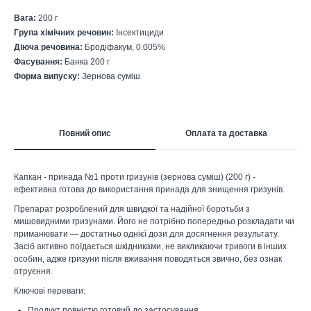
Вага:
200 г
Група хімічних речовин:
Інсектициди
Діюча речовина:
Бродіфакум, 0.005%
Фасування:
Банка 200 г
Форма випуску:
Зернова суміш
Повний опис
Оплата та доставка
Капкан - принада №1 проти гризунів (зернова суміш) (200 г) -
ефективна готова до використання принада для знищення гризунів.
Препарат розроблений для швидкої та надійної боротьби з
мишовидними гризунами. Його не потрібно попередньо розкладати чи
приманювати — достатньо однієї дози для досягнення результату.
Засіб активно поїдається шкідниками, не викликаючи тривоги в інших
особин, адже гризуни після вживання поводяться звично, без ознак
отруєння.
Ключові переваги:
Продукт повністю готовий до застосування