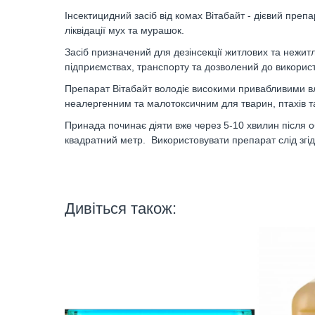
Інсектицидний засіб від комах Вітабайт - дієвий пр
ліквідації мух та мурашок.
Засіб призначений для дезінсекції житлових та нежит
підприємствах, транспорту та дозволений до використ
Препарат Вітабайт володіє високими привабливими в
неалергенним та малотоксичним для тварин, птахів т
Принада починає діяти вже через 5-10 хвилин після о
квадратний метр. Використовувати препарат слід згідн
Дивіться також: