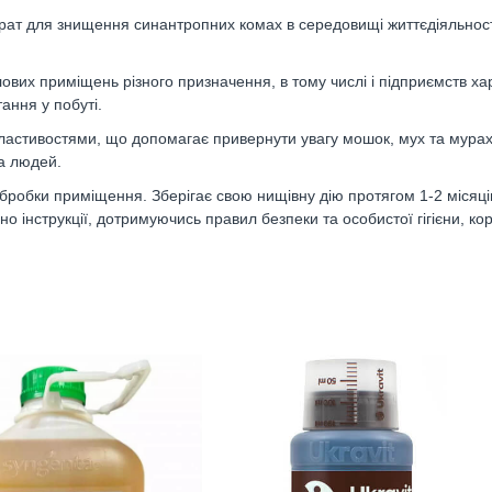
епарат для знищення синантропних комах в середовищі життєдіяльно
лових приміщень різного призначення, в тому числі і підприємств х
ання у побуті.
ластивостями, що допомагає привернути увагу мошок, мух та мурах
а людей.
бробки приміщення. Зберігає свою нищівну дію протягом 1-2 місяці
о інструкції, дотримуючись правил безпеки та особистої гігієни, к