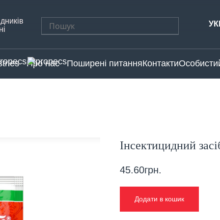
дників
Пошук:
УК
ні
tries
Про нас
Поширені питання
Контакти
Особистий
Інсектицидний засіб
45.60
грн.
Додати в кошик