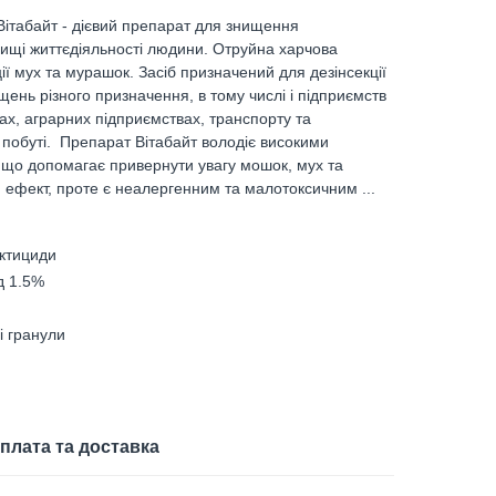
 Вітабайт - дієвий препарат для знищення
ищі життєдіяльності людини. Отруйна харчова
ії мух та мурашок. Засіб призначений для дезінсекції
ень різного призначення, в тому числі і підприємств
х, аграрних підприємствах, транспорту та
 побуті. Препарат Вітабайт володіє високими
що допомагає привернути увагу мошок, мух та
 ефект, проте є неалергенним та малотоксичним ...
ектициди
д 1.5%
і гранули
плата та доставка