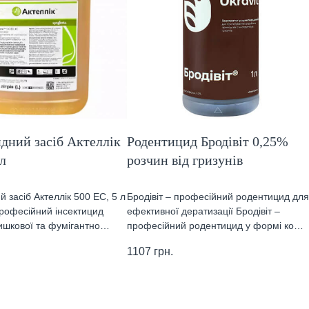
дний засіб Актеллік
Родентицид Бродівіт 0,25%
 л
розчин від гризунів
й засіб Актеллік 500 ЕС, 5 л
Бродівіт – професійний родентицид для
 професійний інсектицид
ефективної дератизації Бродівіт –
кишкової та фумігантно…
професійний родентицид у формі ко…
1107
грн.