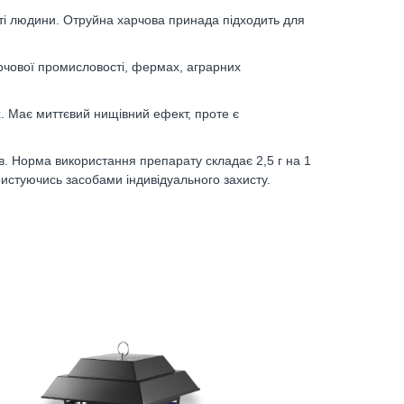
сті людини. Отруйна харчова принада підходить для
арчової промисловості, фермах, аграрних
. Має миттєвий нищівний ефект, проте є
в. Норма використання препарату складає 2,5 г на 1
ористуючись засобами індивідуального захисту.