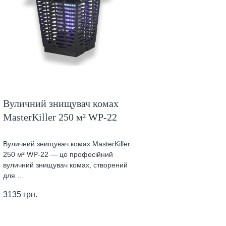
Вуличний знищувач комах
MasterKiller 250 м² WP-22
Вуличний знищувач комах MasterKiller
250 м² WP-22 — це професійний
вуличний знищувач комах, створений
для …
3135
грн.