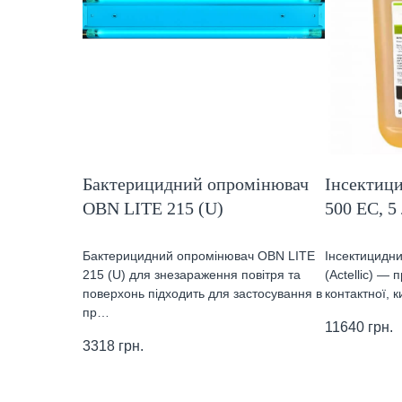
Бактерицидний опромінювач
Інсектици
OBN LITE 215 (U)
500 ЕС, 5
Бактерицидний опромінювач OBN LITE
Інсектицидни
215 (U) для знезараження повітря та
(Actellic) —
поверхонь підходить для застосування в
контактної, 
пр…
11640
грн.
3318
грн.