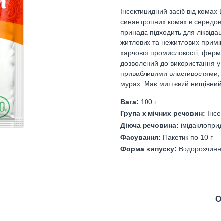
Інсектицидний засіб від комах
синантропних комах в середов
принада підходить для ліквідац
житлових та нежитлових приміщ
харчової промисловості, ферма
дозволений до використання у
привабливими властивостями, 
мурах. Має миттєвий нищівний
Вага:
100 г
Група хімічних речовин:
Інс
Діюча речовина:
імідаклопри
Фасування:
Пакетик по 10 г
Форма випуску:
Водорозчинн
О