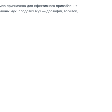
мпа призначена для ефективного приваблення
машніх мух, плодових мух — дрозофіл, вогнівок,