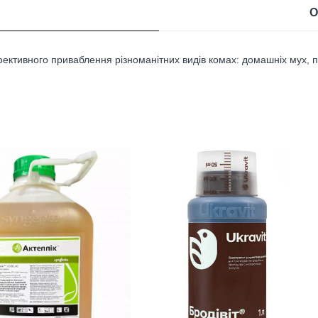
О
тивного приваблення різноманітних видів комах: домашніх мух, пло