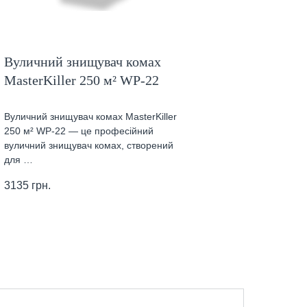
Вуличний знищувач комах
MasterKiller 250 м² WP-22
Вуличний знищувач комах MasterKiller
250 м² WP-22 — це професійний
вуличний знищувач комах, створений
для …
3135
грн.