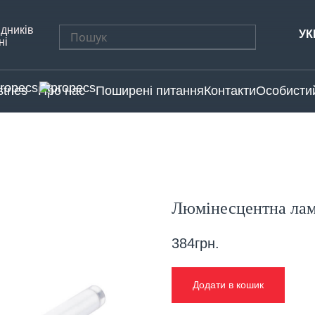
дників
Пошук:
УК
ні
tries
Про нас
Поширені питання
Контакти
Особистий
Люмінесцентна лам
384
грн.
Додати в кошик