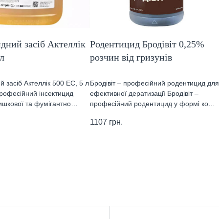
дний засіб Актеллік
Родентицид Бродівіт 0,25%
 л
розчин від гризунів
й засіб Актеллік 500 ЕС, 5 л
Бродівіт – професійний родентицид для
 професійний інсектицид
ефективної дератизації Бродівіт –
кишкової та фумігантно…
професійний родентицид у формі ко…
1107
грн.