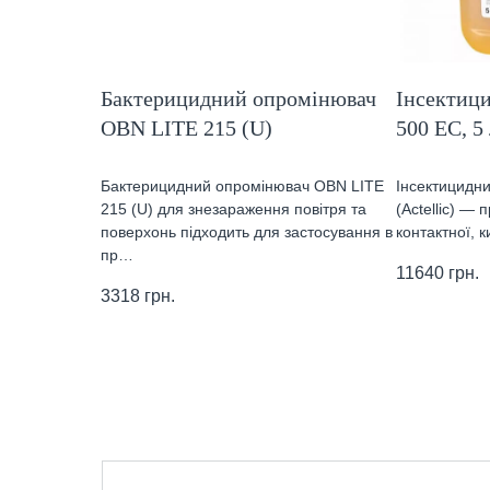
Бактерицидний опромінювач
Інсектици
OBN LITE 215 (U)
500 ЕС, 5
Бактерицидний опромінювач OBN LITE
Інсектицидни
215 (U) для знезараження повітря та
(Actellic) —
поверхонь підходить для застосування в
контактної, 
пр…
11640
грн.
3318
грн.